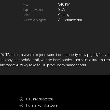
340 KM
Moc
SUV
Typ nadwozia
Czarny
Kolor
Automatyczna
Skrzynia biegów
TA, to auta wyselekcjonowane i dostępne tylko w pojedyńczyc
arzony samochód trafł‚ w ręce innej osoby - uprzejmie informujem
ki lub zadatku w wysokości 10 proc. ceny samochodu.
Czujnik deszczu
Fotele komfortowe