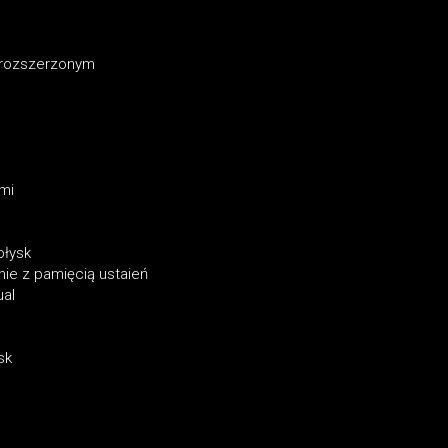
o rozszerzonym
mi
ołysk
ie z pamięcią ustaień
ual
sk