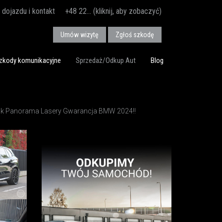
dojazdu i kontakt
+48 22... (kliknij, aby zobaczyć)
Umów wizytę
Zgłoś szkodę
zkody komunikacyjne
Sprzedaż/Odkup Aut
Blog
Hak Panorama Lasery Gwarancja BMW 2024!!