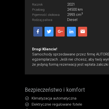
2021
Rocznik
24500 km
Przebieg
3
2993 cm
Pojemność skokowa
Diesel
Rodzaj paliwa
Drogi Kliencie!
Samochody sprzedawane przez firmę AUTOREDU
egzemplarzach. Jeśli nie chcesz, aby twój wym
że jedyną formą rezerwacji jest wpłata zalicz
Bezpieczeństwo i komfort
Klimatyzacja automatyczna
Elektrycznie regulowane fotele