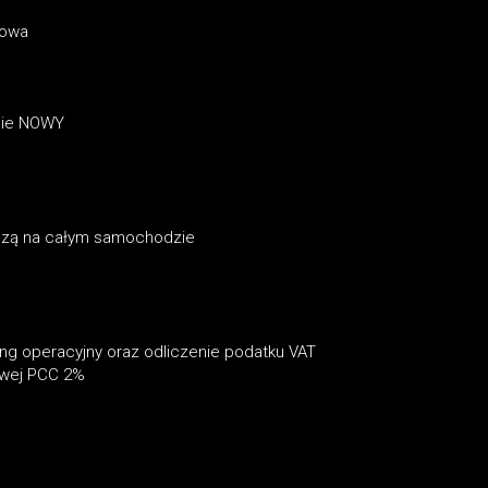
iowa
znie NOWY
czą na całym samochodzie
ing operacyjny oraz odliczenie podatku VAT
bowej PCC 2%