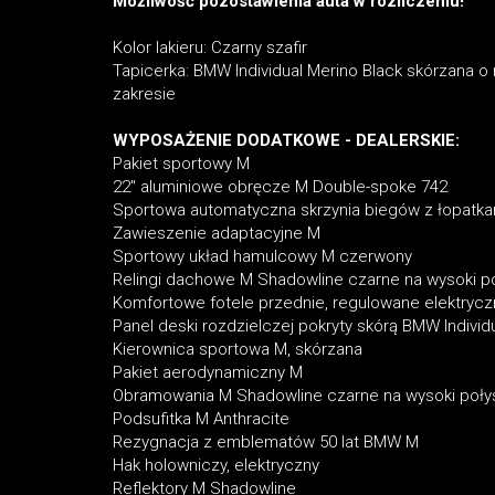
Możliwość pozostawienia auta w rozliczeniu!
Kolor lakieru: Czarny szafir
Tapicerka: BMW Individual Merino Black skórzana 
zakresie
WYPOSAŻENIE DODATKOWE - DEALERSKIE:
Pakiet sportowy M
22" aluminiowe obręcze M Double-spoke 742
Sportowa automatyczna skrzynia biegów z łopatka
Zawieszenie adaptacyjne M
Sportowy układ hamulcowy M czerwony
Relingi dachowe M Shadowline czarne na wysoki p
Komfortowe fotele przednie, regulowane elektryczn
Panel deski rozdzielczej pokryty skórą BMW Individ
Kierownica sportowa M, skórzana
Pakiet aerodynamiczny M
Obramowania M Shadowline czarne na wysoki poły
Podsufitka M Anthracite
Rezygnacja z emblematów 50 lat BMW M
Hak holowniczy, elektryczny
Reflektory M Shadowline