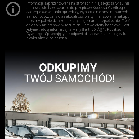
Informacje zaprezentowane na stronach niniejszego serwisu nie
stanowią oferty w rozumieniu przepisów Kodeksu Cywilnego.
Szczegółowe warunki sprzedaży, wyposażenie prezentowanych
samochodów, ceny oraz aktualność oferty finansowania zakupu
prosimy potwierdzić kontaktując się z nami bezpośrednio. Treść
ogłoszeń nie stanowi w rozumieniu prawa oferty handlowej, jest
jedynie treścią informacyjną w myśl art. 66, Â§ 1. Kodeksu
Cywilnego. Sprzedający nie odpowiada za ewentualne błędy lub
nieaktualność ogłoszenia.