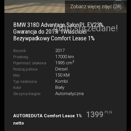
Zobacz więcej zdjęć (28)
BMW 318D Advantage SalonPL FV23%
Auto sprzedane!
Gwarancja do 2019r 1Właściciel
Bezywpadkowy Comfort Lease 1%
2017
Rocznik
17000 km
Przebieg
3
1995 cm
Pojemność skokowa
Diesel
Rodzaj paliwa
150 KM
Moc
Kombi
Typ nadwozia
Biały
Kolor
Automatyczna
Skrzynia biegów
1399
AUTOREDUTA Comfort Lease 1%
netto