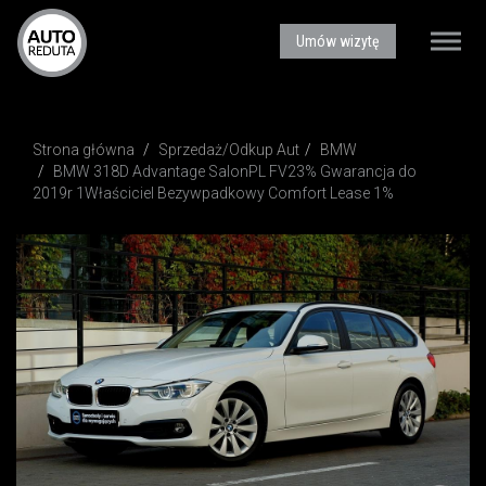
AUTOREDUTA - Salon samochodów luksusowych
Umów wizytę
Toggle
naviga
Strona główna
Sprzedaż/Odkup Aut
BMW
BMW 318D Advantage SalonPL FV23% Gwarancja do
2019r 1Właściciel Bezywpadkowy Comfort Lease 1%