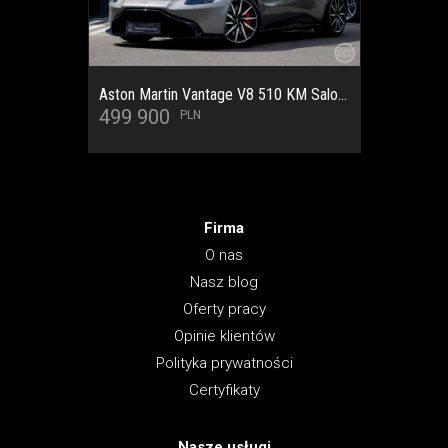
Seat Leon Cupra 2.0 TSI DSG 290 KM SalonPL/Serwisowany/Beats Audio/DCC/ACC/Apple/Android/Ambiente/Virtual Cockpit/Panorama/Bezwypadkowy
87 900
Firma
O nas
Nasz blog
Oferty pracy
Opinie klientów
Polityka prywatności
Certyfikaty
Nasze usługi