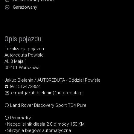
Garażowany
Opis pojazdu
Lokalizacja pojazdu:
Autoreduta Powiśle
Al. 3 Maja 1
00-401 Warszawa
Jakub Bielenin / AUTOREDUTA - Oddział Powiśle
☎️ tel.: 512472862
✉️ e-mail: jakub.bielenin@autoreduta.pl
⚪ Land Rover Discovery Sport TD4 Pure
⚪ Parametry:
• Napęd: silnik diesla 2.0 o mocy 150 KM
• Skrzynia biegów: automatyczna