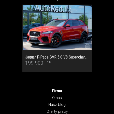
Cupra Formentor VZ 4Drive DSG 2.0 TSI 310 KM SalonPL/SerwisASO/Pamięć/Keyless/HAK/Panorama/LED/Apple/Android/Ambiente/Pakiet zimowy/Zawieszenie DCC/Bezwypadkowy/Gwarancja
124 900
Firma
O nas
Nasz blog
Oferty pracy