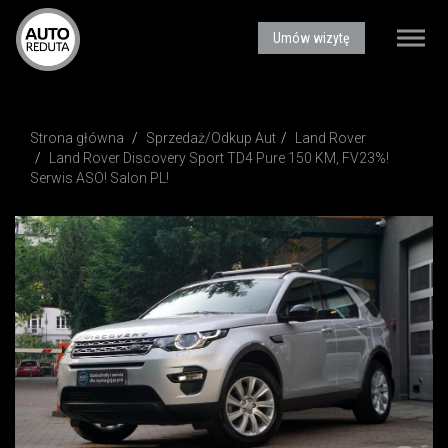
AUTOREDUTA - Salon samochodów luksusowych
Umów wizytę
Toggle
naviga
Strona główna
Sprzedaż/Odkup Aut
Land Rover
Land Rover Discovery Sport TD4 Pure 150 KM, FV23%!
Serwis ASO! Salon PL!