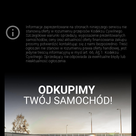
Informacje zaprezentowane na stronach niniejszego serwisu nie
stanowią oferty w rozumieniu przepisów Kodeksu Cywilnego.
Szczegółowe warunki sprzedaży, wyposażenie prezentowanych
samochodów, ceny oraz aktualność oferty finansowania zakupu
prosimy potwierdzić kontaktując się z nami bezpośrednio. Treść
ogłoszeń nie stanowi w rozumieniu prawa oferty handlowej, jest
jedynie treścią informacyjną w myśl art. 66, Â§ 1. Kodeksu
Cywilnego. Sprzedający nie odpowiada za ewentualne błędy lub
nieaktualność ogłoszenia.