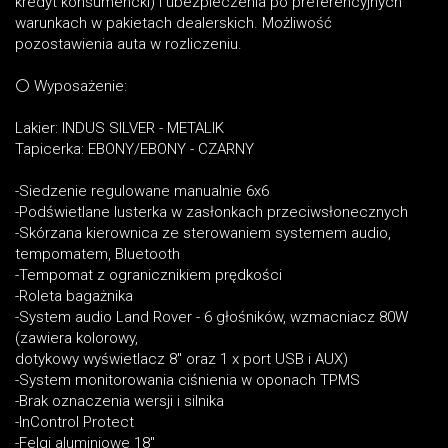
kredyt konsumencki) i ubezpieczenia po preferencyjnych
warunkach w pakietach dealerskich. Możliwość
pozostawienia auta w rozliczeniu.
⚪ Wyposażenie:
Lakier: INDUS SILVER - METALIK
Tapicerka: EBONY/EBONY - CZARNY
-Siedzenie regulowane manualnie 6x6
-Podświetlane lusterka w zasłonkach przeciwsłonecznych
-Skórzana kierownica ze sterowaniem systemem audio,
tempomatem, Bluetooth
-Tempomat z ogranicznikiem prędkości
-Roleta bagażnika
-System audio Land Rover - 6 głośników, wzmacniacz 80W
(zawiera kolorowy,
dotykowy wyświetlacz 8" oraz 1 x port USB i AUX)
-System monitorowania ciśnienia w oponach TPMS
-Brak oznaczenia wersji i silnika
-InControl Protect
-Felgi aluminiowe 18"