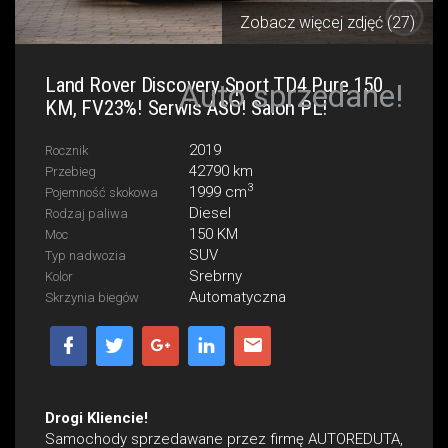
Zobacz więcej zdjęć (27)
Land Rover Discovery Sport TD4 Pure 150
Auto sprzedane!
KM, FV23%! Serwis ASO! Salon PL!
2019
Rocznik
42790 km
Przebieg
3
1999 cm
Pojemność skokowa
Diesel
Rodzaj paliwa
150 KM
Moc
SUV
Typ nadwozia
Srebrny
Kolor
Automatyczna
Skrzynia biegów
Drogi Kliencie!
Samochody sprzedawane przez firmę AUTOREDUTA,