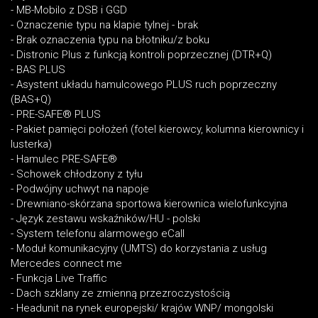
- MB-Mobilo z DSB i GGD
- Oznaczenie typu na klapie tylnej - brak
- Brak oznaczenia typu na błotniku/z boku
- Distronic Plus z funkcją kontroli poprzecznej (DTR+Q)
- BAS PLUS
- Asystent układu hamulcowego PLUS ruch poprzeczny
(BAS+Q)
- PRE-SAFE® PLUS
- Pakiet pamięci położeń (fotel kierowcy, kolumna kierownicy i
lusterka)
- Hamulec PRE-SAFE®
- Schowek chłodzony z tyłu
- Podwójny uchwyt na napoje
- Drewniano-skórzana sportowa kierownica wielofunkcyjna
- Język zestawu wskaźników/HU - polski
- System telefonu alarmowego eCall
- Moduł komunikacyjny (UMTS) do korzystania z usług
Mercedes connect me
- Funkcja Live Traffic
- Dach szklany ze zmienną przezroczystością
- Headunit na rynek europejski/ krajów WNP/ mongolski