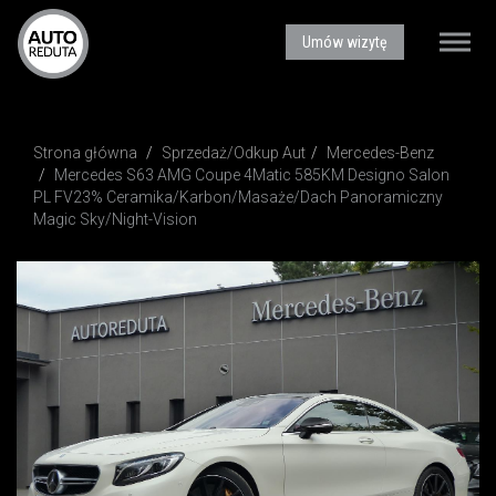
AUTOREDUTA - Salon samochodów luksusowych
Umów wizytę
Toggle
naviga
Strona główna
Sprzedaż/Odkup Aut
Mercedes-Benz
Mercedes S63 AMG Coupe 4Matic 585KM Designo Salon
PL FV23% Ceramika/Karbon/Masaże/Dach Panoramiczny
Magic Sky/Night-Vision