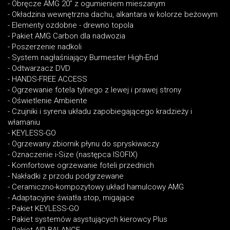
- Obręcze AMG 20" z ogumieniem mieszanym
- Okładzina wewnętrzna dachu, alkantara w kolorze beżowym
- Elementy ozdobne - drewno topola
- Pakiet AMG Carbon dla nadwozia
- Poszerzenie nadkoli
- System nagłaśniający Burmester High-End
- Odtwarzacz DVD
- HANDS-FREE ACCESS
- Ogrzewanie fotela tylnego z lewej i prawej strony
- Oświetlenie Ambiente
- Czujniki i syrena układu zapobiegającego kradzieży i
włamaniu
- KEYLESS-GO
- Ogrzewany zbiornik płynu do spryskiwaczy
- Oznaczenie i-Size (następca ISOFIX)
- Komfortowe ogrzewanie foteli przednich
- Nakładki z przodu podgrzewane
- Ceramiczno-kompozytowy układ hamulcowy AMG
- Adaptacyjne światła stop, migające
- Pakiet KEYLESS-GO
- Pakiet systemów asystujących kierowcy Plus