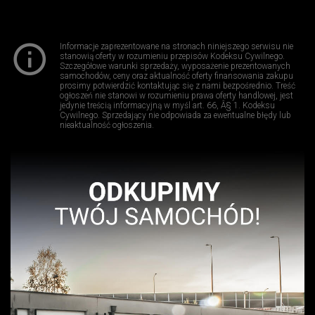
Informacje zaprezentowane na stronach niniejszego serwisu nie
stanowią oferty w rozumieniu przepisów Kodeksu Cywilnego.
Szczegółowe warunki sprzedaży, wyposażenie prezentowanych
samochodów, ceny oraz aktualność oferty finansowania zakupu
prosimy potwierdzić kontaktując się z nami bezpośrednio. Treść
ogłoszeń nie stanowi w rozumieniu prawa oferty handlowej, jest
jedynie treścią informacyjną w myśl art. 66, Â§ 1. Kodeksu
Cywilnego. Sprzedający nie odpowiada za ewentualne błędy lub
nieaktualność ogłoszenia.