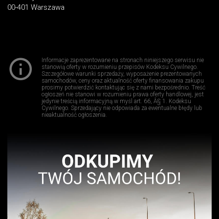
00-401 Warszawa
Informacje zaprezentowane na stronach niniejszego serwisu nie
stanowią oferty w rozumieniu przepisów Kodeksu Cywilnego.
Szczegółowe warunki sprzedaży, wyposażenie prezentowanych
samochodów, ceny oraz aktualność oferty finansowania zakupu
prosimy potwierdzić kontaktując się z nami bezpośrednio. Treść
ogłoszeń nie stanowi w rozumieniu prawa oferty handlowej, jest
jedynie treścią informacyjną w myśl art. 66, Â§ 1. Kodeksu
Cywilnego. Sprzedający nie odpowiada za ewentualne błędy lub
nieaktualność ogłoszenia.