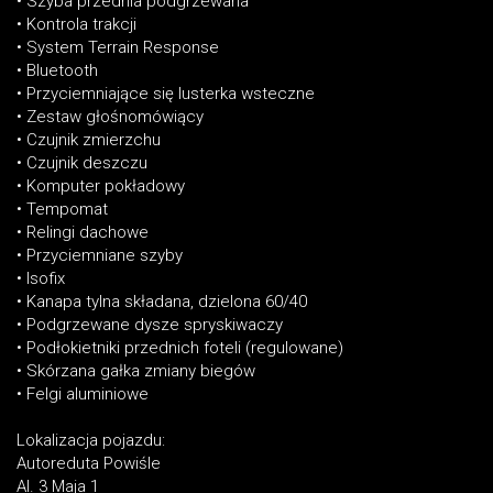
• Szyba przednia podgrzewana
• Kontrola trakcji
• System Terrain Response
• Bluetooth
• Przyciemniające się lusterka wsteczne
• Zestaw głośnomówiący
• Czujnik zmierzchu
• Czujnik deszczu
• Komputer pokładowy
• Tempomat
• Relingi dachowe
• Przyciemniane szyby
• Isofix
• Kanapa tylna składana, dzielona 60/40
• Podgrzewane dysze spryskiwaczy
• Podłokietniki przednich foteli (regulowane)
• Skórzana gałka zmiany biegów
• Felgi aluminiowe
Lokalizacja pojazdu:
Autoreduta Powiśle
Al. 3 Maja 1