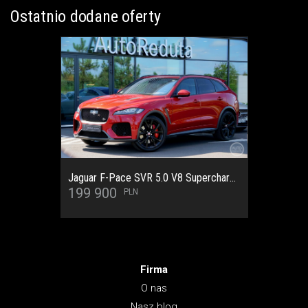
Ostatnio dodane oferty
Cupra Formentor VZ 4Drive DSG 2.0 TSI 310 KM SalonPL/SerwisASO/Pamięć/Keyless/HAK/Panorama/LED/Apple/Android/Ambiente/Pakiet zimowy/Zawieszenie DCC/Bezwypadkowy/Gwarancja
124 900
Firma
O nas
Nasz blog