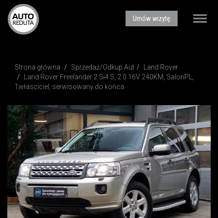
AUTOREDUTA - Salon samochodów luksusowych
Umów wizytę
Toggle
naviga
Strona główna
Sprzedaż/Odkup Aut
Land Rover
Land Rover Freelander 2 Si4 S, 2.0 16V 240KM, SalonPL,
1własciciel, serwisowany do końca