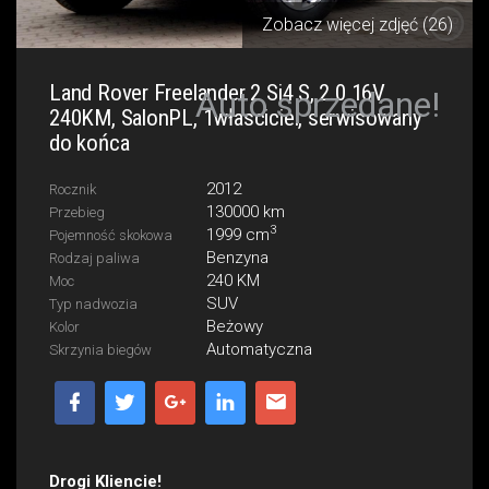
Zobacz więcej zdjęć (26)
Land Rover Freelander 2 Si4 S, 2.0 16V
Auto sprzedane!
240KM, SalonPL, 1własciciel, serwisowany
do końca
2012
Rocznik
130000 km
Przebieg
3
1999 cm
Pojemność skokowa
Benzyna
Rodzaj paliwa
240 KM
Moc
SUV
Typ nadwozia
Beżowy
Kolor
Automatyczna
Skrzynia biegów
Drogi Kliencie!