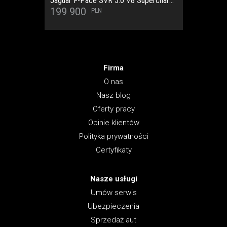
Jaguar F-Pace SVR 5.0 V8 Supercharged 550 KM SalonPL/SerwisASO/Carbon/Meridian/Wentylacja/Panorama/Pakiet Zimowy/HUD/Keyless/Kam. 360st/Apple/Android/Bezwypadkowy/FV23%/Rej. 2020
9 900
499 900
Firma
O nas
Nasz blog
Oferty pracy
Opinie klientów
Polityka prywatności
Certyfikaty
Nasze usługi
Umów serwis
Ubezpieczenia
Sprzedaż aut