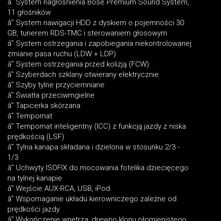
â˘ System nagłośnienia Bose Premium Sound System,
11 głośników
â˘ System nawigacji HDD z dyskiem o pojemności 30
GB, tunerem RDS-TMC i sterowaniem głosowym
â˘ System ostrzegania i zapobiegania niekontrolowanej
zmianie pasa ruchu (LDW + LDP)
â˘ System ostrzegania przed kolizją (FCW)
â˘ Szyberdach szklany otwierany elektrycznie
â˘ Szyby tylne przyciemniane
â˘ Światła przeciwmgielne
â˘ Tapicerka skórzana
â˘ Tempomat
â˘ Tempomat inteligentny (ICC) z funkcją jazdy z niska
prędkością (LSF)
â˘ Tylna kanapa składana i dzielona w stosunku 2/3 -
1/3
â˘ Uchwyty ISOFIX do mocowania fotelika dziecięcego
na tylnej kanapie
â˘ Wejście AUX-RCA, USB, iPod
â˘ Wspomaganie układu kierowniczego zależne od
prędkości jazdy
â˘ Wykończenie wnętrza, drewno klonu płomienistego