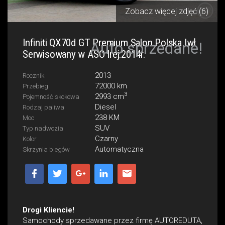
Zobacz więcej zdjęć (6)
Infiniti QX70d GT Premium Salon Polska Iwł
Auto sprzedane!
Serwisowany w ASO Irej:2014r.
2013
Rocznik
72000 km
Przebieg
3
2993 cm
Pojemność skokowa
Diesel
Rodzaj paliwa
238 KM
Moc
SUV
Typ nadwozia
Czarny
Kolor
Automatyczna
Skrzynia biegów
Drogi Kliencie!
Samochody sprzedawane przez firmę AUTOREDUTA,