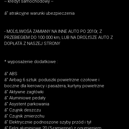
-- kredyt samochodowy --
â˘ atrakcyjne warunki ubezpieczenia
- MOĹťLIWOŚÄ ZAMIANY NA INNE AUTO PO 2010r, Z
PRZEBIEGIEM DO 100 000 km, LUB NA DROĹťSZE AUTO Z
DOPŁATÄ Z NASZEJ STRONY
* wyposażenie dodatkowe :
â˘ ABS
â˘ Airbag 6 sztuk: poduszki powietrzne czołowe i
boczne dla kierowcy i pasażera, kurtyny powietrzne
â˘ Aktywne zagłówki
â˘ Aluminiowe pedały
â˘ Asystent parkowania
â˘ Czujnik deszczu
â˘ Czujnik zmierzchu
â˘ Elektrycznie podnoszone szyby przód i tył
â˘ Felgi aluminiowe 20 (5-ramienne) z ogumieniem