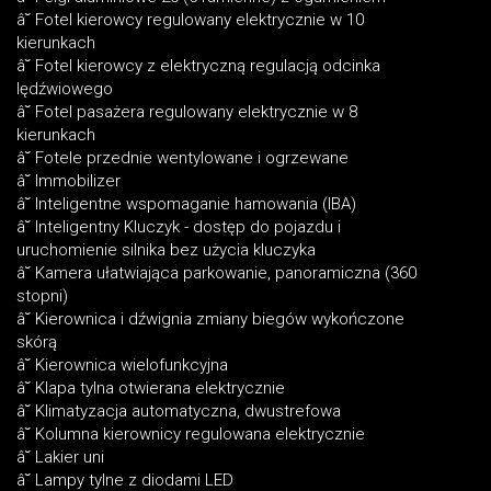
â˘ Fotel kierowcy regulowany elektrycznie w 10
kierunkach
â˘ Fotel kierowcy z elektryczną regulacją odcinka
lędźwiowego
â˘ Fotel pasażera regulowany elektrycznie w 8
kierunkach
â˘ Fotele przednie wentylowane i ogrzewane
â˘ Immobilizer
â˘ Inteligentne wspomaganie hamowania (IBA)
â˘ Inteligentny Kluczyk - dostęp do pojazdu i
uruchomienie silnika bez użycia kluczyka
â˘ Kamera ułatwiająca parkowanie, panoramiczna (360
stopni)
â˘ Kierownica i dźwignia zmiany biegów wykończone
skórą
â˘ Kierownica wielofunkcyjna
â˘ Klapa tylna otwierana elektrycznie
â˘ Klimatyzacja automatyczna, dwustrefowa
â˘ Kolumna kierownicy regulowana elektrycznie
â˘ Lakier uni
â˘ Lampy tylne z diodami LED