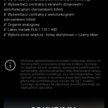
â˘ Wyświetlacz centralny z ekranem dotykowym i
wielofunkcyjnym sterownikiem Infiniti
â˘ Wyświetlacz centralny z wielofunkcyjnym
sterownikiem Infiniti
â˘ Zegarek analogowy
â˘ Lakier metalik PLN 1 170 1 490
â˘ Wykończenie wnętrza - listwy aluminiowe + czarny lakier
Informacje zaprezentowane na stronach niniejszego serwisu nie
stanowią oferty w rozumieniu przepisów Kodeksu Cywilnego.
Szczegółowe warunki sprzedaży, wyposażenie prezentowanych
samochodów, ceny oraz aktualność oferty finansowania zakupu
prosimy potwierdzić kontaktując się z nami bezpośrednio. Treść
ogłoszeń nie stanowi w rozumieniu prawa oferty handlowej, jest
jedynie treścią informacyjną w myśl art. 66, Â§ 1. Kodeksu
Cywilnego. Sprzedający nie odpowiada za ewentualne błędy lub
nieaktualność ogłoszenia.