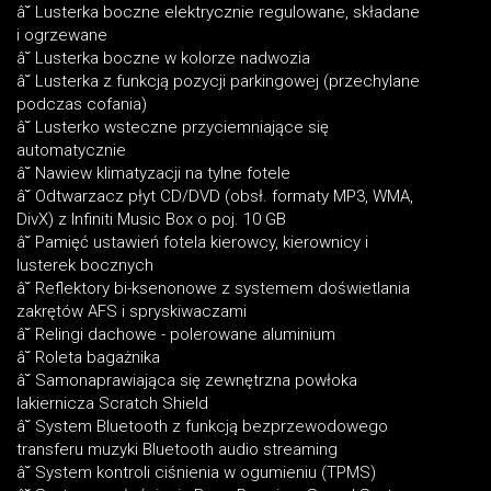
â˘ Lusterka boczne elektrycznie regulowane, składane
i ogrzewane
â˘ Lusterka boczne w kolorze nadwozia
â˘ Lusterka z funkcją pozycji parkingowej (przechylane
podczas cofania)
â˘ Lusterko wsteczne przyciemniające się
automatycznie
â˘ Nawiew klimatyzacji na tylne fotele
â˘ Odtwarzacz płyt CD/DVD (obsł. formaty MP3, WMA,
DivX) z Infiniti Music Box o poj. 10 GB
â˘ Pamięć ustawień fotela kierowcy, kierownicy i
lusterek bocznych
â˘ Reflektory bi-ksenonowe z systemem doświetlania
zakrętów AFS i spryskiwaczami
â˘ Relingi dachowe - polerowane aluminium
â˘ Roleta bagażnika
â˘ Samonaprawiająca się zewnętrzna powłoka
lakiernicza Scratch Shield
â˘ System Bluetooth z funkcją bezprzewodowego
transferu muzyki Bluetooth audio streaming
â˘ System kontroli ciśnienia w ogumieniu (TPMS)