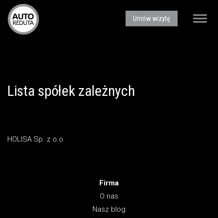
AUTOREDUTA - Salon samochodów luksusowych
Umów wizytę
Toggle
naviga
Lista spółek zależnych
HOLISA Sp. z o.o.
Firma
O nas
Nasz blog