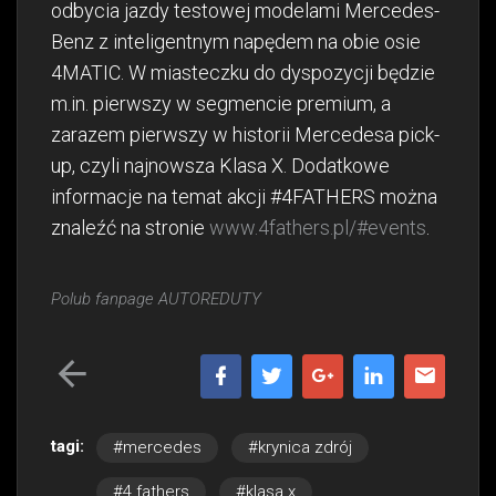
odbycia jazdy testowej modelami Mercedes-
Benz z inteligentnym napędem na obie osie
4MATIC. W miasteczku do dyspozycji będzie
m.in. pierwszy w segmencie premium, a
zarazem pierwszy w historii Mercedesa pick-
up, czyli najnowsza Klasa X. Dodatkowe
informacje na temat akcji #4FATHERS można
znaleźć na stronie
www.4fathers.pl/#events
.
Polub fanpage AUTOREDUTY
tagi:
#mercedes
#krynica zdrój
#4 fathers
#klasa x