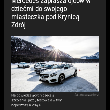
Mercedes zaprasza ojców w
dziećmi do swojego
miasteczka pod Krynicą
Zdrój
fot. Mercedes-Benz
Na odwiedzających czekają
szkolenia i jazdy testowe â w tym
najnowszą Klasą X