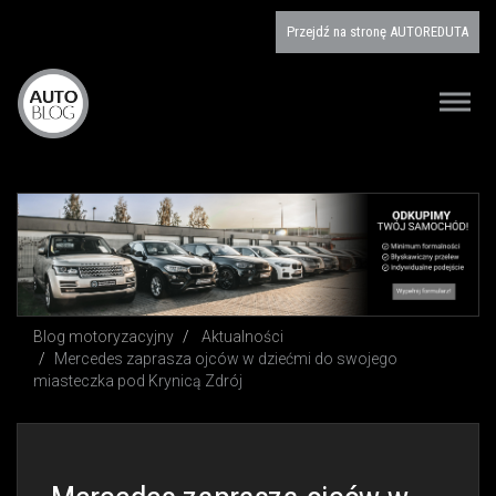
Przejdź na stronę
AUTOREDUTA
Blog motoryzacyjny AUTO BLOG
Toggle
naviga
Blog motoryzacyjny
Aktualności
Mercedes zaprasza ojców w dziećmi do swojego
miasteczka pod Krynicą Zdrój